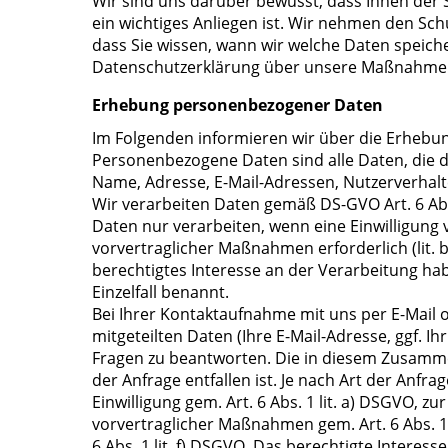
Wir sind uns darüber bewusst, dass Ihnen der 
ein wichtiges Anliegen ist. Wir nehmen den Sch
dass Sie wissen, wann wir welche Daten speich
Datenschutzerklärung über unsere Maßnahmen
Erhebung personenbezogener Daten
Im Folgenden informieren wir über die Erheb
Personenbezogene Daten sind alle Daten, die dir
Name, Adresse, E-Mail-Adressen, Nutzerverhalt
Wir verarbeiten Daten gemäß DS-GVO Art. 6 Abs. 
Daten nur verarbeiten, wenn eine Einwilligung vo
vorvertraglicher Maßnahmen erforderlich (lit. b), 
berechtigtes Interesse an der Verarbeitung hab
Einzelfall benannt.
Bei Ihrer Kontaktaufnahme mit uns per E-Mail 
mitgeteilten Daten (Ihre E-Mail-Adresse, ggf. 
Fragen zu beantworten. Die in diesem Zusamm
der Anfrage entfallen ist. Je nach Art der Anfr
Einwilligung gem. Art. 6 Abs. 1 lit. a) DSGVO, z
vorvertraglicher Maßnahmen gem. Art. 6 Abs. 1 
6 Abs. 1 lit. f) DSGVO. Das berechtigte Interes