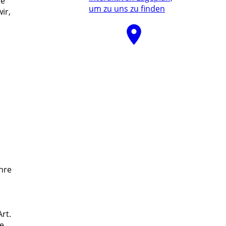
te
um zu uns zu finden
ir,
hre
rt.
re