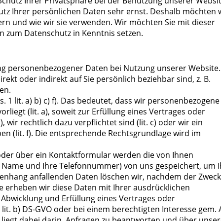
Schutz Ihrer Privatsphäre bei der Benutzung unserer Websi
utz Ihrer persönlichen Daten sehr ernst. Deshalb möchten w
ern und wie wir sie verwenden. Wir möchten Sie mit dieser
 zum Datenschutz in Kenntnis setzen.
ung personenbezogener Daten bei Nutzung unserer Website.
ekt oder indirekt auf Sie persönlich beziehbar sind, z. B.
en.
1 lit. a) b) c) f). Das bedeutet, dass wir personenbezogene
rliegt (lit. a), soweit zur Erfüllung eines Vertrages oder
wir rechtlich dazu verpflichtet sind (lit. c) oder wir ein
en (lit. f). Die entsprechende Rechtsgrundlage wird im
oder über ein Kontaktformular werden die von Ihnen
Ihr Name und Ihre Telefonnummer) von uns gespeichert, um I
enhang anfallenden Daten löschen wir, nachdem der Zweck
age erheben wir diese Daten mit Ihrer ausdrücklichen
ur Abwicklung und Erfüllung eines Vertrages oder
lit. b) DS-GVO oder bei einem berechtigten Interesse gem. A
se liegt dabei darin, Anfragen zu beantworten und über unse